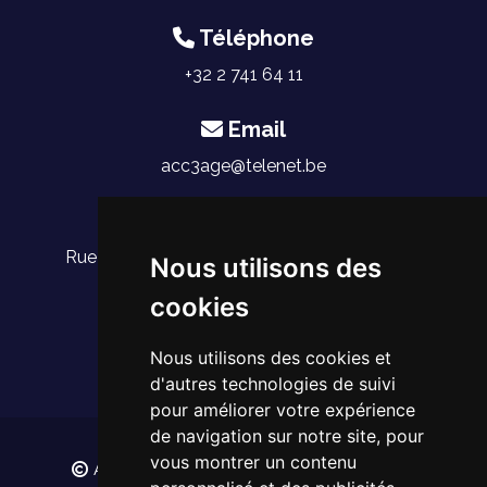
Téléphone
+32 2 741 64 11
Email
acc3age@telenet.be
Adresse
Rue du Saphir 27, 1030 Schaerbeek, Belgique
Nous utilisons des
cookies
Nous utilisons des cookies et
d'autres technologies de suivi
pour améliorer votre expérience
de navigation sur notre site, pour
vous montrer un contenu
ACCUEIL 3ÈME ÂGE - Tous droits réservés.