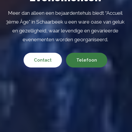
Keuken
 kamers met eigen badkamer, gelegen in
Meer dan alleen een bejaardentehuis biedt “Accueil
Accueil 3ème Âge : Een feest van smak
angename omgeving en bieden een
3ème Âge” in Schaarbeek u een ware oase van geluk
smaakpapillen! Ga dagelijks op een culina
e leefomgeving met vrijheid van uitstapjes
en gezelligheid, waar levendige en gevarieerde
gevarieerde en verse menu's, samenge
en bezoeken.
evenementen worden georganiseerd.
onze chef-koks.
Contact
Contact
Telefoon
Telefoon
Contact
Telefoon