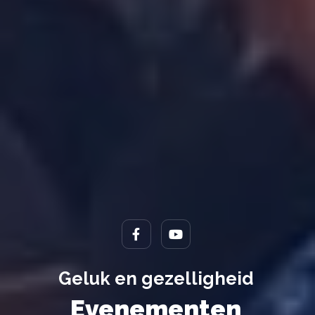
Smaken die uw smaakpa
Seniorenresidentie
Geluk en gezelligheid
zullen verrassen
pasbare kamers
Evenementen